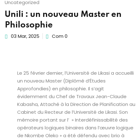
Uncategorized
Sign up
Unili : un nouveau Master en
Already have an account?
Sign in
Philosophie
03 Mar, 2025
Com 0
Le 25 février dernier, l’Université de Likasi a accueilli
un nouveau Master (Diplômé d’Études
Approfondies) en philosophie. Il s’agit
évidemment du Chef de Travaux Jean-Claude
Kabasha, Attaché à la Direction de Planification au
Cabinet du Recteur de l’Université de Likasi. Son
mémoire portant sur l’ » Interdéfinissabilité des
opérateurs logiques binaires dans l’œuvre logique
de Nkombe Oleko » a été défendu avec brio à